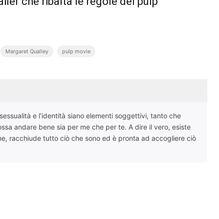
ler che ribalta le regole del pulp
Margaret Qualley
pulp movie
ssualità e l’identità siano elementi soggettivi, tanto che
ssa andare bene sia per me che per te. A dire il vero, esiste
me, racchiude tutto ciò che sono ed è pronta ad accogliere ciò