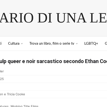
IARIO DI UNA L
i
Cultura
Trova un libro, film o serie tv
LGBTQ+
G
pulp queer e noir sarcastico secondo Ethan C
ler
25
n e Tricia Cooke
tures, Working Title Films