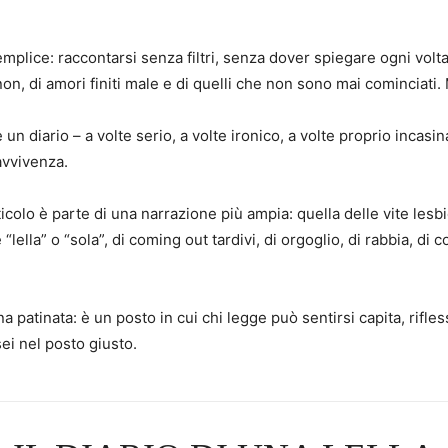
plice: raccontarsi senza filtri, senza dover spiegare ogni volta
 non, di amori finiti male e di quelli che non sono mai cominciati.
un diario – a volte serio, a volte ironico, a volte proprio incasi
avvivenza.
ticolo è parte di una narrazione più ampia: quella delle vite les
“lella” o “sola”, di coming out tardivi, di orgoglio, di rabbia, d
a patinata: è un posto in cui chi legge può sentirsi capita, ri
sei nel posto giusto.