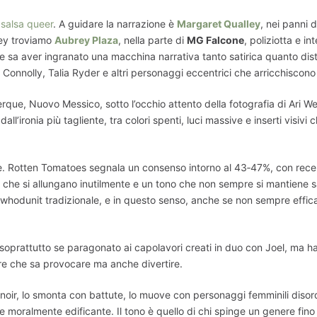
salsa queer
. A guidare la narrazione è
Margaret Qualley
, nei panni 
ney troviamo
Aubrey Plaza
, nella parte di
MG Falcone
, poliziotta e 
he sa aver ingranato una macchina narrativa tanto satirica quanto dis
Connolly, Talia Ryder e altri personaggi eccentrici che arricchiscono 
rque, Nuovo Messico, sotto l’occhio attento della fotografia di Ari W
dall’ironia più tagliente, tra colori spenti, luci massive e inserti visi
ise. Rotten Tomatoes segnala un consenso intorno al 43‑47%, con recen
 si allungano inutilmente e un tono che non sempre si mantiene sald
 whodunit tradizionale, e in questo senso, anche se non sempre effica
soprattutto se paragonato ai capolavori creati in duo con Joel, ma ha 
ere che sa provocare ma anche divertire.
oir, lo smonta con battute, lo muove con personaggi femminili disordin
moralmente edificante. Il tono è quello di chi spinge un genere fino a