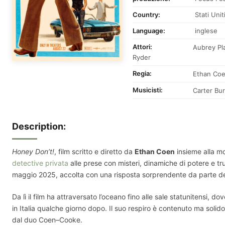
Country:
Stati Unit
Language:
inglese
Attori:
Aubrey Pl
Ryder
Regia:
Ethan Co
Musicisti:
Carter Bur
Description:
Honey Don’t!
, film scritto e diretto da
Ethan Coen
insieme alla m
detective privata
alle prese con misteri, dinamiche di potere e tru
maggio 2025, accolta con una risposta sorprendente da parte del pu
Da lì il film ha attraversato l’oceano fino alle sale statunitensi, 
in Italia qualche giorno dopo. Il suo respiro è contenuto ma soli
dal duo Coen–Cooke.