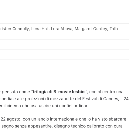
risten Connolly
,
Lena Hall
,
Lera Abova
,
Margaret Qualley
,
Talia
ie pensata come “
trilogia di B‑movie lesbici
”, con al centro una
mondiale alle proiezioni di mezzanotte del Festival di Cannes, il 24
 il cinema che osa uscire dai confini ordinari.
al 22 agosto, con un lancio internazionale che lo ha visto sbarcare
 un segno senza appesantire, disegno tecnico calibrato con cura