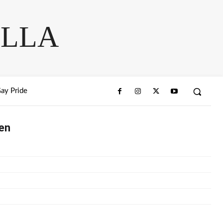
ELLA
ay Pride
oen