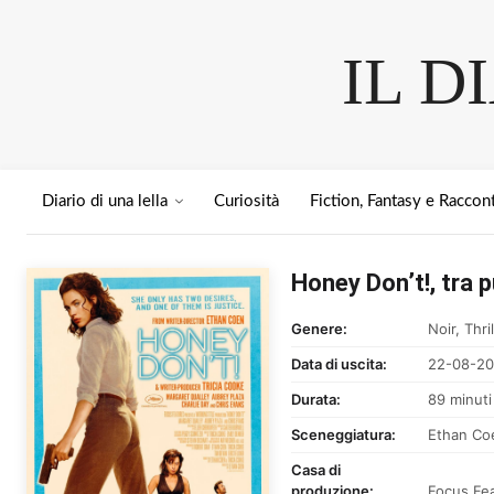
IL D
Diario di una lella
Curiosità
Fiction, Fantasy e Raccont
Honey Don’t!, tra 
Genere:
Noir, Thril
Data di uscita:
22-08-20
Durata:
89 minuti
Sceneggiatura:
Ethan Coe
Casa di
produzione:
Focus Fea