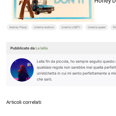
Honey Do
Aubrey Plaza
cinema lesbico
cinema LGBT+
cinema queer
fi
Pubblicato da
La lella
Lella fin da piccola, ho sempre seguito questo 
qualsiasi regola non sarebbe mai quella perfett
un’etichetta in cui mi sento perfettamente a mi
che sarò.
Articoli correlati: