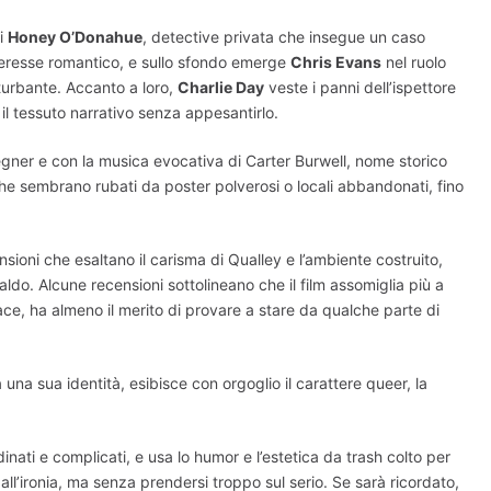
di
Honey O’Donahue
, detective privata che insegue un caso
interesse romantico, e sullo sfondo emerge
Chris Evans
nel ruolo
turbante. Accanto a loro,
Charlie Day
veste i panni dell’ispettore
il tessuto narrativo senza appesantirlo.
egner e con la musica evocativa di Carter Burwell, nome storico
vi che sembrano rubati da poster polverosi o locali abbandonati, fino
sioni che esaltano il carisma di Qualley e l’ambiente costruito,
o. Alcune recensioni sottolineano che il film assomiglia più a
ce, ha almeno il merito di provare a stare da qualche parte di
una sua identità, esibisce con orgoglio il carattere queer, la
ati e complicati, e usa lo humor e l’estetica da trash colto per
ll’ironia, ma senza prendersi troppo sul serio. Se sarà ricordato,