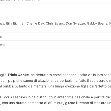
i
aza
,
Billy Eichner
,
Charlie Day
,
Chris Evans
,
Don Swayze
,
Gabby Beans
,
K
en
well
oglie
Tricia Cooke
, ha debuttato come seconda uscita della loro ser
cchi pulp che sanno di citazione. La pellicola ha fatto il suo esordio 
bblico, tanto da meritarsi una lunga ovazione figlia dell’affetto per
dove Focus Features lo ha distribuito in anteprima nazionale a partire d
do, con una durata compatta di 89 minuti, giusto il tempo di lasciare