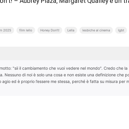
n’t! – Aubrey Plaza, Margaret Qualley e un trai
lm 2025
film lello
Honey Don’t!
Lella
lesbiche al cinema
lgbt
motto: "sii il cambiamento che vuoi vedere nel mondo". Credo che la se
a. Nessuno di noi è solo una cosa e non esiste una definizione che po
o agio ed è proprio l’essere me stessa, perché è fatta su misura per 