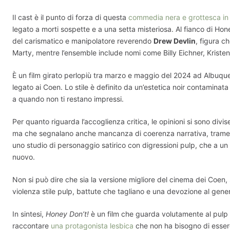
Il cast è il punto di forza di questa
commedia nera e grottesca in 
legato a morti sospette e a una setta misteriosa. Al fianco di Ho
del carismatico e manipolatore reverendo
Drew Devlin
, figura c
Marty, mentre l’ensemble include nomi come Billy Eichner, Kristen 
È un film girato perlopiù tra marzo e maggio del 2024 ad Albuque
legato ai Coen. Lo stile è definito da un’estetica noir contaminata 
a quando non ti restano impressi.
Per quanto riguarda l’accoglienza critica, le opinioni si sono div
ma che segnalano anche mancanza di coerenza narrativa, trame che
uno studio di personaggio satirico con digressioni pulp, che a un
nuovo.
Non si può dire che sia la versione migliore del cinema dei Coen, 
violenza stile pulp, battute che tagliano e una devozione al gen
In sintesi,
Honey Don’t!
è un film che guarda volutamente al pulp n
raccontare
una protagonista lesbica
che non ha bisogno di essere 