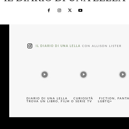
IL DIARIO DI UNA LELLA
CON ALLISON LISTER
DIARIO DI UNA LELLA
CURIOSITÀ
FICTION, FANT
TROVA UN LIBRO, FILM O SERIE TV
LGBTQ+