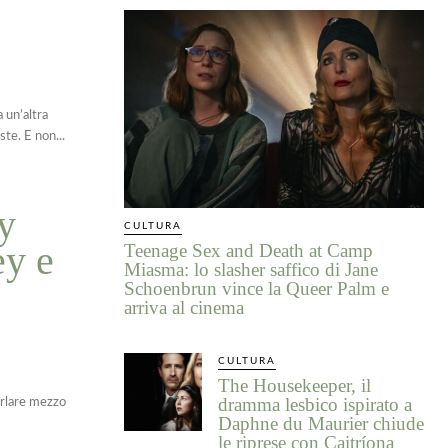
 un’altra
te. E non...
y
CULTURA
ey e
Teenage Sex and Death at Camp
Miasma: lo slasher saffico di Jane
Schoenbrun vince la Queer Palm e
arriva al cinema
CULTURA
The Housekeeper, il
dramma lesbico ispirato a
arlare mezzo
Daphne du Maurier chiude
le riprese con Caitríona