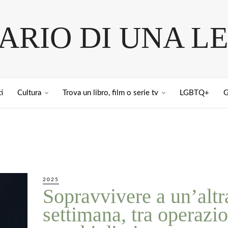
IARIO DI UNA L
i
Cultura
Trova un libro, film o serie tv
LGBTQ+
G
2025
Sopravvivere a un’altr
settimana, tra operazio