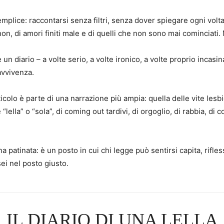
plice: raccontarsi senza filtri, senza dover spiegare ogni volta
 non, di amori finiti male e di quelli che non sono mai cominciati.
un diario – a volte serio, a volte ironico, a volte proprio incasi
avvivenza.
ticolo è parte di una narrazione più ampia: quella delle vite les
“lella” o “sola”, di coming out tardivi, di orgoglio, di rabbia, d
a patinata: è un posto in cui chi legge può sentirsi capita, ri
sei nel posto giusto.
IL DIARIO DI UNA LELLA