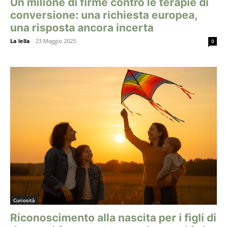
Un milione di firme contro le terapie di
conversione: una richiesta europea,
una risposta ancora incerta
La lella
-
23 Maggio 2025
0
Curiosità
Riconoscimento alla nascita per i figli di