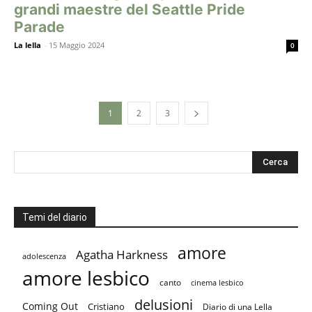
grandi maestre del Seattle Pride
Parade
La lella
-
15 Maggio 2024
0
1
2
3
Temi del diario
amore
Agatha Harkness
adolescenza
amore lesbico
canto
cinema lesbico
delusioni
Coming Out
Cristiano
Diario di una Lella