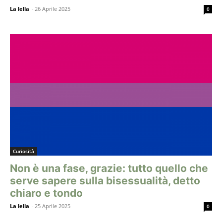
La lella
-
26 Aprile 2025
0
Curiosità
Non è una fase, grazie: tutto quello che
serve sapere sulla bisessualità, detto
chiaro e tondo
La lella
-
25 Aprile 2025
0