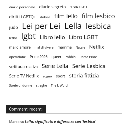
diario segreto
diario personale
diritti LGBT
film lesbico
film lello
diritti LGBTQ+
dolore
Lella
Lei per Lei
lesbica
judo
lgbt
Libro LGBT
Libro lello
lesbo
Netflix
mal d'amore
mamma
mal di vivere
Natale
Pride 2026
queer
rabbia
operazione
Roma Pride
Serie Lella
Serie Lesbica
scrittura creativa
storia fittizia
Serie TV Netflix
sport
sogno
Storie di donne
streghe
The L Word
Commenti recenti
Lella: significato e differenze con ‘lesbica’
Marco
su