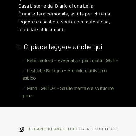
Casa Lister e dal Diario di una Lella.
È una lettera personale, scritta per chi ama
leggere e ascoltare voci queer, autentiche,
fuori dai soliti circuiti.
📚
Ci piace leggere anche qui
🔗
Rete Lenford – Avvocatura per i diritti LGBTI+
🔗
Lesbiche Bologna – Archivio e attivismo
lesbico
🔗
Mind LGBTQ+ – Salute mentale e solitudine
queer
IL DIARIO DI UNA LELLA
CON ALLISON LISTER