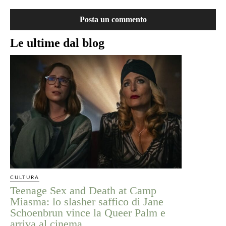
Le ultime dal blog
CULTURA
Teenage Sex and Death at Camp
Miasma: lo slasher saffico di Jane
Schoenbrun vince la Queer Palm e
arriva al cinema