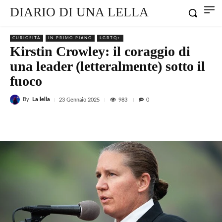
DIARIO DI UNA LELLA
CURIOSITÀ
IN PRIMO PIANO
LGBTQ+
Kirstin Crowley: il coraggio di
una leader (letteralmente) sotto il
fuoco
By
La lella
983
23 Gennaio 2025
0