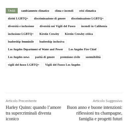
TAGS
cambiamento climatico
clima e incendi
crisi climatica
diritti LGBTQ+
discriminazione di genere
discriminazione LGBTQ+
diversità e inclusione
diversità nei Vigili del Fuoco
incendi in California
inclusione LGBTQ+
Kirstin Crowley
Kirstin Crowley critica
leadership femminile
leadership inclusiva
Los Angeles Department of Water and Power
Los Angeles Fire Chief
Los Angeles news
parità di genere
protezione civile
sostenibilità
vigili del fuoco LGBTQ+
Vigili del Fuoco Los Angeles
Articolo Precentente
Articolo Suggessivo
Harley Quinn: quando l’amore
Buon anno e buone intenzioni:
tra supercriminali diventa
riflessioni tra champagne,
iconico
famiglia e progetti futuri