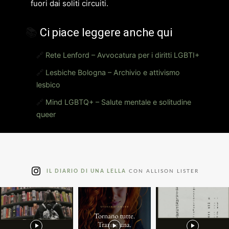
fuori dai soliti circuiti.
📚
Ci piace leggere anche qui
🔗
Rete Lenford – Avvocatura per i diritti LGBTI+
🔗
Lesbiche Bologna – Archivio e attivismo
lesbico
🔗
Mind LGBTQ+ – Salute mentale e solitudine
queer
IL DIARIO DI UNA LELLA
CON ALLISON LISTER