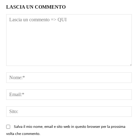
LASCIA UN COMMENTO
Lascia
un
No
commento
=>
Ema
QUI
Sit
Salva il mio nome, email e sito web in questo browser per la prossima
volta che commento.