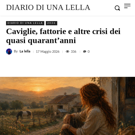
DIARIO DI UNA LELLA
DIARIO DI UNA LELLA
2026
Caviglie, fattorie e altre crisi dei
quasi quarant’anni
By
La lella
336
17 Maggio 2026
0