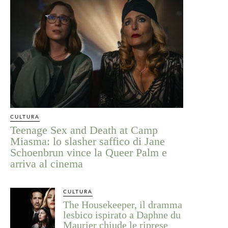
CULTURA
Teenage Sex and Death at Camp
Miasma: lo slasher saffico di Jane
Schoenbrun vince la Queer Palm e
arriva al cinema
CULTURA
The Housekeeper, il dramma
lesbico ispirato a Daphne du
Maurier chiude le riprese