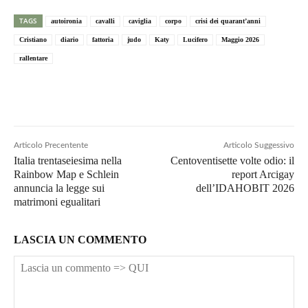
TAGS
autoironia
cavalli
caviglia
corpo
crisi dei quarant’anni
Cristiano
diario
fattoria
judo
Katy
Lucifero
Maggio 2026
rallentare
Articolo Precentente
Articolo Suggessivo
Italia trentaseiesima nella
Centoventisette volte odio: il
Rainbow Map e Schlein
report Arcigay
annuncia la legge sui
dell’IDAHOBIT 2026
matrimoni egualitari
LASCIA UN COMMENTO