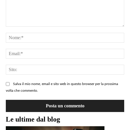
Lascia
un
No
commento
=>
Ema
QUI
Sit
Salva il mio nome, email e sito web in questo browser per la prossima
volta che commento.
Le ultime dal blog