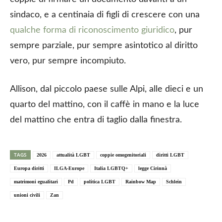
sindaco, e a centinaia di figli di crescere con una
qualche forma di riconoscimento giuridico
, pur
sempre parziale, pur sempre asintotico al diritto
vero, pur sempre incompiuto.
Allison, dal piccolo paese sulle Alpi, alle dieci e un
quarto del mattino, con il caffè in mano e la luce
del mattino che entra di taglio dalla finestra.
TAGS
2026
attualità LGBT
coppie omogenitoriali
diritti LGBT
Europa diritti
ILGA-Europe
Italia LGBTQ+
legge Cirinnà
matrimoni egualitari
Pd
politica LGBT
Rainbow Map
Schlein
unioni civili
Zan