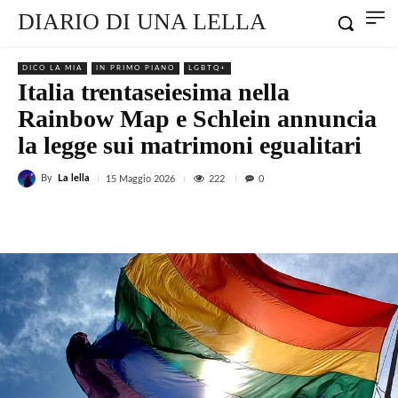
DIARIO DI UNA LELLA
DICO LA MIA
IN PRIMO PIANO
LGBTQ+
Italia trentaseiesima nella
Rainbow Map e Schlein annuncia
la legge sui matrimoni egualitari
By
La lella
222
15 Maggio 2026
0