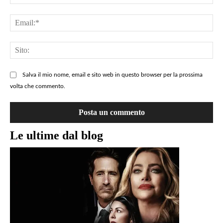
commento
=>
Ema
QUI
Sit
Salva il mio nome, email e sito web in questo browser per la prossima
volta che commento.
Le ultime dal blog