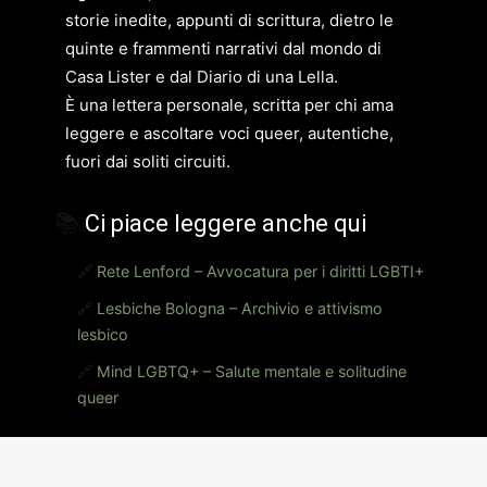
storie inedite, appunti di scrittura, dietro le
quinte e frammenti narrativi dal mondo di
Casa Lister e dal Diario di una Lella.
È una lettera personale, scritta per chi ama
leggere e ascoltare voci queer, autentiche,
fuori dai soliti circuiti.
📚
Ci piace leggere anche qui
🔗
Rete Lenford – Avvocatura per i diritti LGBTI+
🔗
Lesbiche Bologna – Archivio e attivismo
lesbico
🔗
Mind LGBTQ+ – Salute mentale e solitudine
queer