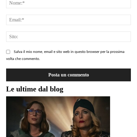
un
No
commento
=>
Ema
QUI
Sit
Salva il mio nome, email e sito web in questo browser per la prossima
volta che commento.
Le ultime dal blog