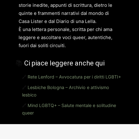
storie inedite, appunti di scrittura, dietro le
quinte e frammenti narrativi dal mondo di
Casa Lister e dal Diario di una Lella.
È una lettera personale, scritta per chi ama
leggere e ascoltare voci queer, autentiche,
fuori dai soliti circuiti.
📚
Ci piace leggere anche qui
🔗
Rete Lenford – Avvocatura per i diritti LGBTI+
🔗
Lesbiche Bologna – Archivio e attivismo
lesbico
🔗
Mind LGBTQ+ – Salute mentale e solitudine
queer