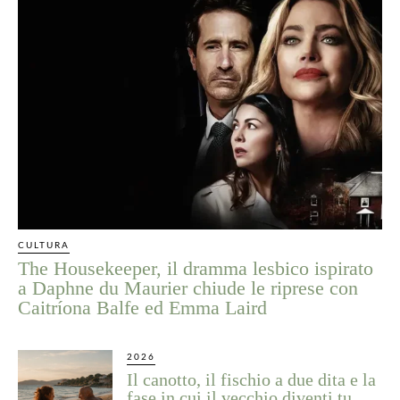
CULTURA
The Housekeeper, il dramma lesbico ispirato
a Daphne du Maurier chiude le riprese con
Caitríona Balfe ed Emma Laird
2026
Il canotto, il fischio a due dita e la
fase in cui il vecchio diventi tu