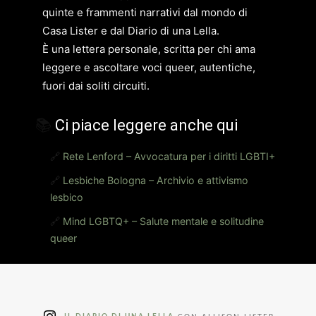
quinte e frammenti narrativi dal mondo di
Casa Lister e dal Diario di una Lella.
È una lettera personale, scritta per chi ama
leggere e ascoltare voci queer, autentiche,
fuori dai soliti circuiti.
📚
Ci piace leggere anche qui
🔗
Rete Lenford – Avvocatura per i diritti LGBTI+
🔗
Lesbiche Bologna – Archivio e attivismo
lesbico
🔗
Mind LGBTQ+ – Salute mentale e solitudine
queer