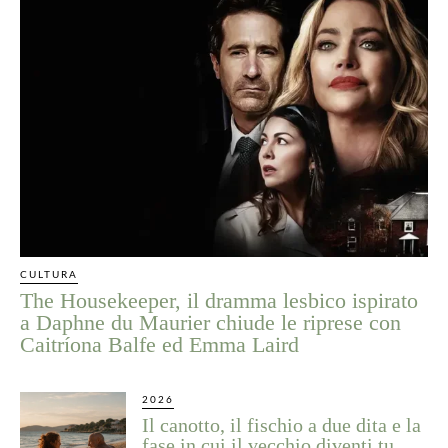
CULTURA
The Housekeeper, il dramma lesbico ispirato
a Daphne du Maurier chiude le riprese con
Caitríona Balfe ed Emma Laird
2026
Il canotto, il fischio a due dita e la
fase in cui il vecchio diventi tu