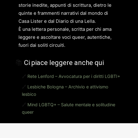
storie inedite, appunti di scrittura, dietro le
quinte e frammenti narrativi dal mondo di
Casa Lister e dal Diario di una Lella.
È una lettera personale, scritta per chi ama
leggere e ascoltare voci queer, autentiche,
fuori dai soliti circuiti.
📚
Ci piace leggere anche qui
🔗
Rete Lenford – Avvocatura per i diritti LGBTI+
🔗
Lesbiche Bologna – Archivio e attivismo
lesbico
🔗
Mind LGBTQ+ – Salute mentale e solitudine
queer