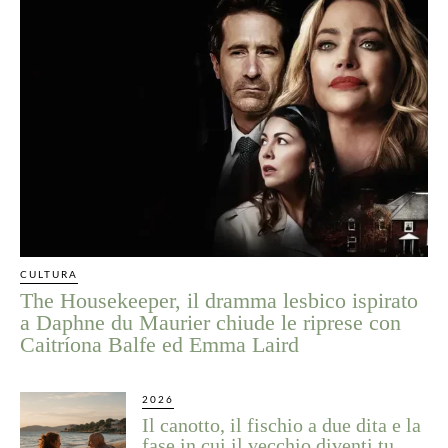
CULTURA
The Housekeeper, il dramma lesbico ispirato
a Daphne du Maurier chiude le riprese con
Caitríona Balfe ed Emma Laird
2026
Il canotto, il fischio a due dita e la
fase in cui il vecchio diventi tu