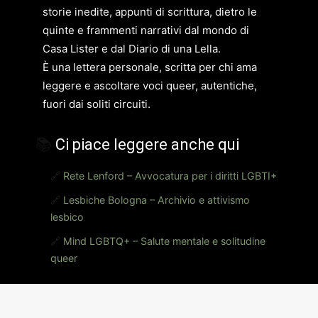
storie inedite, appunti di scrittura, dietro le
quinte e frammenti narrativi dal mondo di
Casa Lister e dal Diario di una Lella.
È una lettera personale, scritta per chi ama
leggere e ascoltare voci queer, autentiche,
fuori dai soliti circuiti.
📚
Ci piace leggere anche qui
🔗
Rete Lenford – Avvocatura per i diritti LGBTI+
🔗
Lesbiche Bologna – Archivio e attivismo
lesbico
🔗
Mind LGBTQ+ – Salute mentale e solitudine
queer