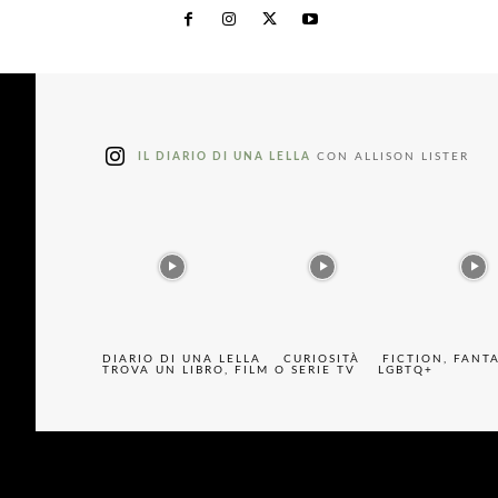
IL DIARIO DI UNA LELLA
CON ALLISON LISTER
DIARIO DI UNA LELLA
CURIOSITÀ
FICTION, FANT
TROVA UN LIBRO, FILM O SERIE TV
LGBTQ+