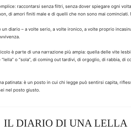
plice: raccontarsi senza filtri, senza dover spiegare ogni volta
 non, di amori finiti male e di quelli che non sono mai cominciati.
un diario – a volte serio, a volte ironico, a volte proprio incasi
avvivenza.
ticolo è parte di una narrazione più ampia: quella delle vite les
“lella” o “sola”, di coming out tardivi, di orgoglio, di rabbia, d
a patinata: è un posto in cui chi legge può sentirsi capita, ri
sei nel posto giusto.
IL DIARIO DI UNA LELLA