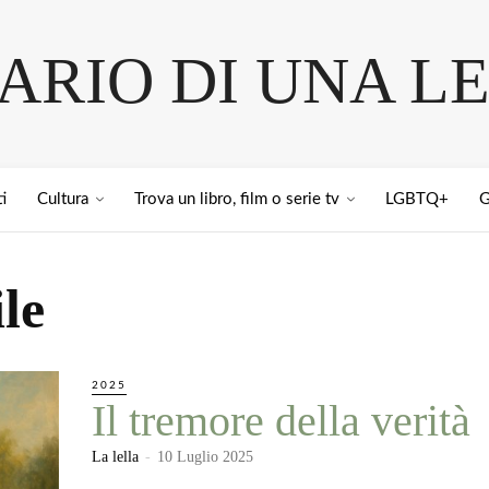
IARIO DI UNA L
i
Cultura
Trova un libro, film o serie tv
LGBTQ+
G
le
2025
Il tremore della verità
La lella
-
10 Luglio 2025