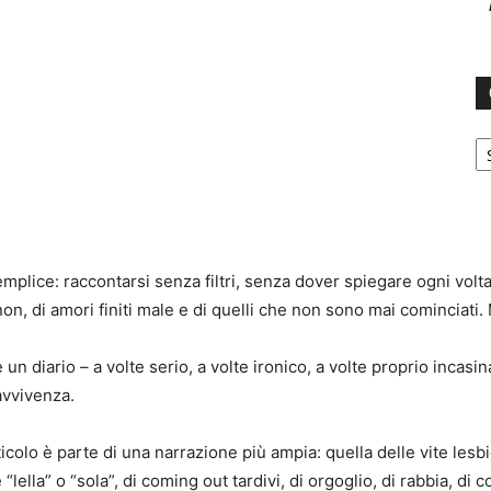
C
plice: raccontarsi senza filtri, senza dover spiegare ogni volta
 non, di amori finiti male e di quelli che non sono mai cominciati.
un diario – a volte serio, a volte ironico, a volte proprio incasi
avvivenza.
ticolo è parte di una narrazione più ampia: quella delle vite les
“lella” o “sola”, di coming out tardivi, di orgoglio, di rabbia, d