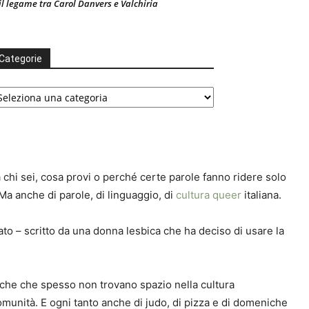
il legame tra Carol Danvers e Valchiria
Categorie
ategorie
 chi sei, cosa provi o perché certe parole fanno ridere solo
 Ma anche di parole, di linguaggio, di
cultura queer
italiana.
nato – scritto da una donna lesbica che ha deciso di usare la
biche che spesso non trovano spazio nella cultura
i comunità. E ogni tanto anche di judo, di pizza e di domeniche