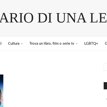
IARIO DI UNA L
i
Cultura
Trova un libro, film o serie tv
LGBTQ+
G