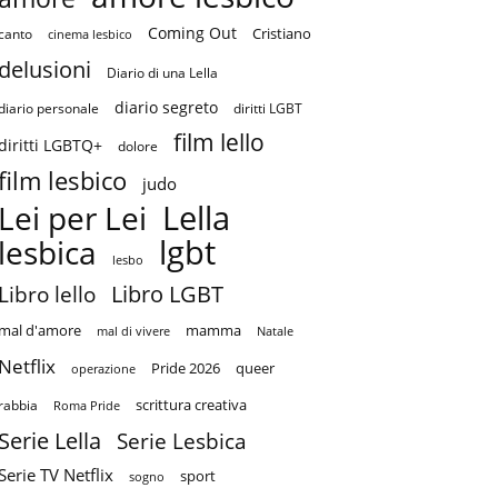
Coming Out
Cristiano
canto
cinema lesbico
delusioni
Diario di una Lella
diario segreto
diario personale
diritti LGBT
film lello
diritti LGBTQ+
dolore
film lesbico
judo
Lella
Lei per Lei
lgbt
lesbica
lesbo
Libro LGBT
Libro lello
mal d'amore
mamma
mal di vivere
Natale
Netflix
Pride 2026
queer
operazione
scrittura creativa
rabbia
Roma Pride
Serie Lella
Serie Lesbica
Serie TV Netflix
sport
sogno