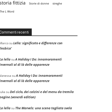
storia fittizia
Storie di donne
streghe
The L Word
Commenti recenti
Lella: significato e differenze con
Marco
su
‘lesbica’
La lella
A Holiday I Do: innamoramenti
su
invernali al di là delle apparenze
A Holiday I Do: innamoramenti
Vanessa
su
invernali al di là delle apparenze
Del ciclo, dei calzini e del menu da tremila
Julia
su
pagine (venerdì edition)
La lella
The Marvels: una scena tagliata svela
su