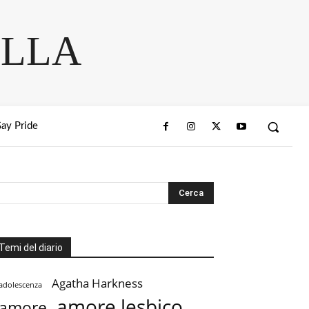
ELLA
ay Pride
Temi del diario
Agatha Harkness
adolescenza
amore lesbico
amore