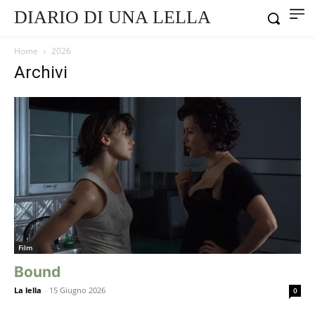
DIARIO DI UNA LELLA
Home
2026
Archivi
Film
Bound
La lella
-
15 Giugno 2026
0