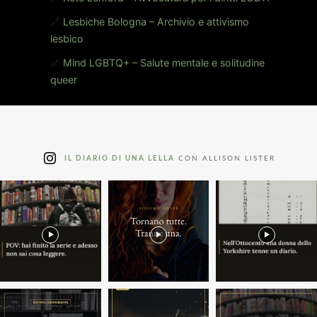
🔗
Lesbiche Bologna – Archivio e attivismo
lesbico
🔗
Mind LGBTQ+ – Salute mentale e solitudine
queer
IL DIARIO DI UNA LELLA
CON ALLISON LISTER