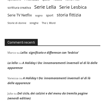
Serie Lella
Serie Lesbica
scrittura creativa
storia fittizia
Serie TV Netflix
sport
sogno
Storie di donne
streghe
The L Word
Commenti recenti
Lella: significato e differenze con ‘lesbica’
Marco
su
La lella
A Holiday I Do: innamoramenti invernali al di là delle
su
apparenze
A Holiday I Do: innamoramenti invernali al di là
Vanessa
su
delle apparenze
Del ciclo, dei calzini e del menu da tremila pagine
Julia
su
(venerdì edition)