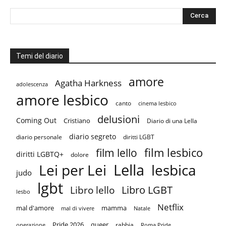
Temi del diario
amore
Agatha Harkness
adolescenza
amore lesbico
canto
cinema lesbico
delusioni
Coming Out
Cristiano
Diario di una Lella
diario segreto
diario personale
diritti LGBT
film lesbico
film lello
diritti LGBTQ+
dolore
Lella
Lei per Lei
lesbica
judo
lgbt
Libro LGBT
Libro lello
lesbo
Netflix
mal d'amore
mamma
mal di vivere
Natale
Pride 2026
queer
rabbia
operazione
Roma Pride