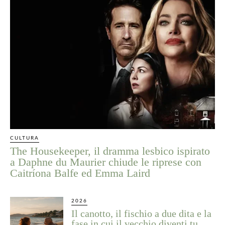
CULTURA
The Housekeeper, il dramma lesbico ispirato
a Daphne du Maurier chiude le riprese con
Caitríona Balfe ed Emma Laird
2026
Il canotto, il fischio a due dita e la
fase in cui il vecchio diventi tu