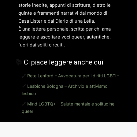
storie inedite, appunti di scrittura, dietro le
quinte e frammenti narrativi dal mondo di
Casa Lister e dal Diario di una Lella.
È una lettera personale, scritta per chi ama
leggere e ascoltare voci queer, autentiche,
fuori dai soliti circuiti.
📚
Ci piace leggere anche qui
🔗
Rete Lenford – Avvocatura per i diritti LGBTI+
🔗
Lesbiche Bologna – Archivio e attivismo
lesbico
🔗
Mind LGBTQ+ – Salute mentale e solitudine
queer