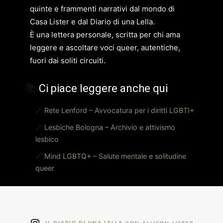
quinte e frammenti narrativi dal mondo di
Casa Lister e dal Diario di una Lella.
È una lettera personale, scritta per chi ama
leggere e ascoltare voci queer, autentiche,
fuori dai soliti circuiti.
📚
Ci piace leggere anche qui
🔗
Rete Lenford – Avvocatura per i diritti LGBTI+
🔗
Lesbiche Bologna – Archivio e attivismo
lesbico
🔗
Mind LGBTQ+ – Salute mentale e solitudine
queer