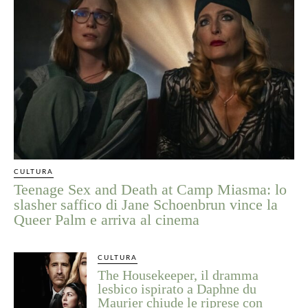
CULTURA
Teenage Sex and Death at Camp Miasma: lo
slasher saffico di Jane Schoenbrun vince la
Queer Palm e arriva al cinema
CULTURA
The Housekeeper, il dramma
lesbico ispirato a Daphne du
Maurier chiude le riprese con