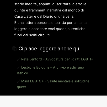
storie inedite, appunti di scrittura, dietro le
quinte e frammenti narrativi dal mondo di
Casa Lister e dal Diario di una Lella.
È una lettera personale, scritta per chi ama
leggere e ascoltare voci queer, autentiche,
fuori dai soliti circuiti.
📚
Ci piace leggere anche qui
🔗
Rete Lenford – Avvocatura per i diritti LGBTI+
🔗
Lesbiche Bologna – Archivio e attivismo
lesbico
🔗
Mind LGBTQ+ – Salute mentale e solitudine
queer