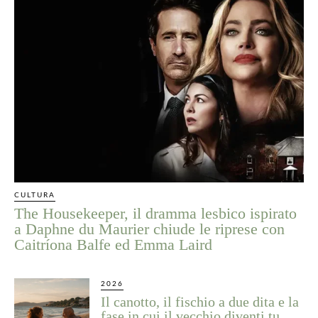
CULTURA
The Housekeeper, il dramma lesbico ispirato
a Daphne du Maurier chiude le riprese con
Caitríona Balfe ed Emma Laird
2026
Il canotto, il fischio a due dita e la
fase in cui il vecchio diventi tu