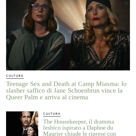
CULTURA
Teenage Sex and Death at Camp Miasma: lo
slasher saffico di Jane Schoenbrun vince la
Queer Palm e arriva al cinema
CULTURA
The Housekeeper, il dramma
lesbico ispirato a Daphne du
Maurier chiude le riprese con