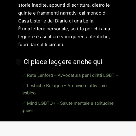
storie inedite, appunti di scrittura, dietro le
quinte e frammenti narrativi dal mondo di
Casa Lister e dal Diario di una Lella.
È una lettera personale, scritta per chi ama
leggere e ascoltare voci queer, autentiche,
fuori dai soliti circuiti.
📚
Ci piace leggere anche qui
🔗
Rete Lenford – Avvocatura per i diritti LGBTI+
🔗
Lesbiche Bologna – Archivio e attivismo
lesbico
🔗
Mind LGBTQ+ – Salute mentale e solitudine
queer