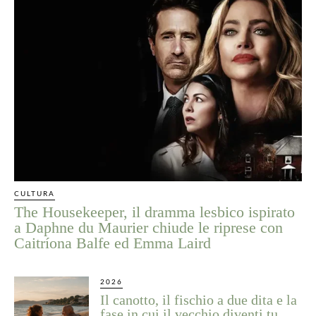
CULTURA
The Housekeeper, il dramma lesbico ispirato
a Daphne du Maurier chiude le riprese con
Caitríona Balfe ed Emma Laird
2026
Il canotto, il fischio a due dita e la
fase in cui il vecchio diventi tu