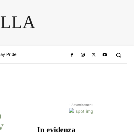
ELLA
ay Pride
- Advertisement -
ò
w
In evidenza