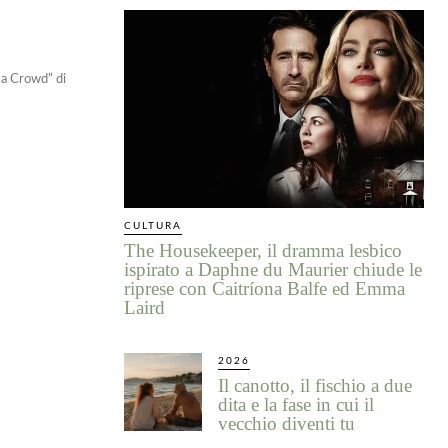
s a Crowd” di
CULTURA
The Housekeeper, il dramma lesbico
ispirato a Daphne du Maurier chiude le
riprese con Caitríona Balfe ed Emma
Laird
2026
Il canotto, il fischio a due
dita e la fase in cui il
vecchio diventi tu