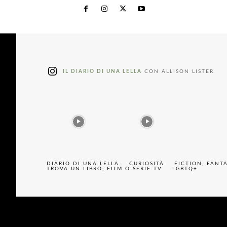
IL DIARIO DI UNA LELLA
CON ALLISON LISTER
DIARIO DI UNA LELLA
CURIOSITÀ
FICTION, FANT
TROVA UN LIBRO, FILM O SERIE TV
LGBTQ+