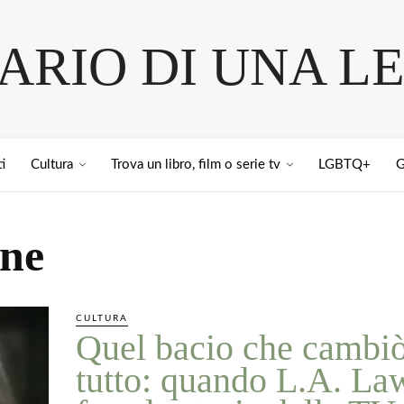
IARIO DI UNA L
i
Cultura
Trova un libro, film o serie tv
LGBTQ+
G
one
CULTURA
Quel bacio che cambi
tutto: quando L.A. La