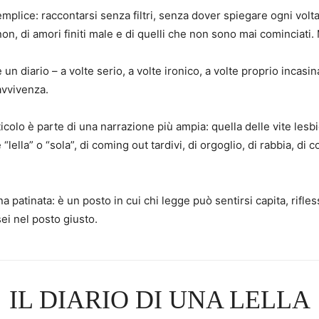
plice: raccontarsi senza filtri, senza dover spiegare ogni volta
 non, di amori finiti male e di quelli che non sono mai cominciati.
un diario – a volte serio, a volte ironico, a volte proprio incasi
avvivenza.
ticolo è parte di una narrazione più ampia: quella delle vite les
“lella” o “sola”, di coming out tardivi, di orgoglio, di rabbia, d
a patinata: è un posto in cui chi legge può sentirsi capita, ri
sei nel posto giusto.
IL DIARIO DI UNA LELLA