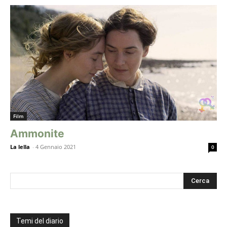
Film
Ammonite
La lella
-
4 Gennaio 2021
0
Temi del diario