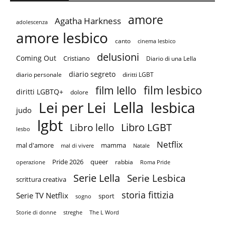
amore
Agatha Harkness
adolescenza
amore lesbico
canto
cinema lesbico
delusioni
Coming Out
Cristiano
Diario di una Lella
diario segreto
diario personale
diritti LGBT
film lesbico
film lello
diritti LGBTQ+
dolore
Lella
Lei per Lei
lesbica
judo
lgbt
Libro LGBT
Libro lello
lesbo
Netflix
mal d'amore
mamma
mal di vivere
Natale
Pride 2026
queer
rabbia
operazione
Roma Pride
Serie Lella
Serie Lesbica
scrittura creativa
storia fittizia
Serie TV Netflix
sport
sogno
Storie di donne
streghe
The L Word