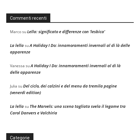
Commenti recenti
Lella: significato e differenze con ‘lesbica’
Marco
su
La lella
A Holiday I Do: innamoramenti invernali al di là delle
su
apparenze
A Holiday I Do: innamoramenti invernali al di là
Vanessa
su
delle apparenze
Del ciclo, dei calzini e del menu da tremila pagine
Julia
su
(venerdì edition)
La lella
The Marvels: una scena tagliata svela il legame tra
su
Carol Danvers e Valchiria
Categorie