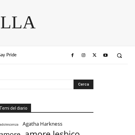
ELLA
ay Pride
Temi del diario
Agatha Harkness
adolescenza
amore lesbico
amore