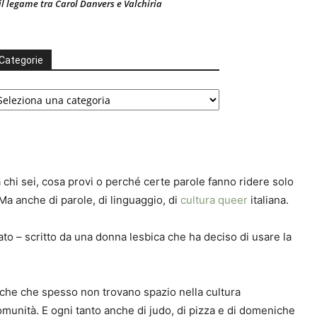
il legame tra Carol Danvers e Valchiria
Categorie
ategorie
 chi sei, cosa provi o perché certe parole fanno ridere solo
 Ma anche di parole, di linguaggio, di
cultura queer
italiana.
nato – scritto da una donna lesbica che ha deciso di usare la
biche che spesso non trovano spazio nella cultura
i comunità. E ogni tanto anche di judo, di pizza e di domeniche