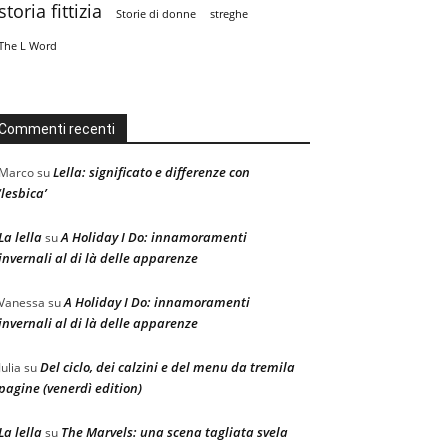
storia fittizia
Storie di donne
streghe
The L Word
Commenti recenti
Lella: significato e differenze con
Marco
su
‘lesbica’
La lella
A Holiday I Do: innamoramenti
su
invernali al di là delle apparenze
A Holiday I Do: innamoramenti
Vanessa
su
invernali al di là delle apparenze
Del ciclo, dei calzini e del menu da tremila
Julia
su
pagine (venerdì edition)
La lella
The Marvels: una scena tagliata svela
su