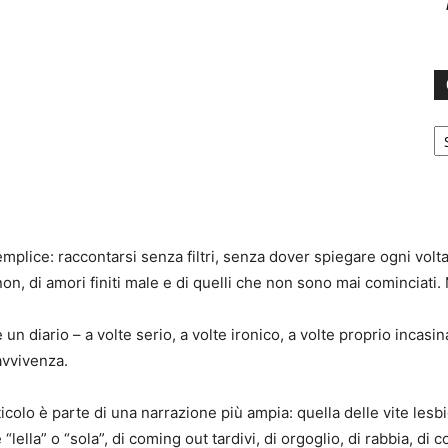
C
plice: raccontarsi senza filtri, senza dover spiegare ogni volta
 non, di amori finiti male e di quelli che non sono mai cominciati.
un diario – a volte serio, a volte ironico, a volte proprio incasi
avvivenza.
ticolo è parte di una narrazione più ampia: quella delle vite les
“lella” o “sola”, di coming out tardivi, di orgoglio, di rabbia, d