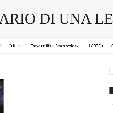
IARIO DI UNA L
i
Cultura
Trova un libro, film o serie tv
LGBTQ+
G