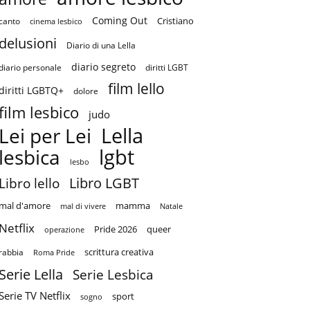
Coming Out
Cristiano
canto
cinema lesbico
delusioni
Diario di una Lella
diario segreto
diario personale
diritti LGBT
film lello
diritti LGBTQ+
dolore
film lesbico
judo
Lella
Lei per Lei
lgbt
lesbica
lesbo
Libro LGBT
Libro lello
mal d'amore
mamma
mal di vivere
Natale
Netflix
Pride 2026
queer
operazione
scrittura creativa
rabbia
Roma Pride
Serie Lella
Serie Lesbica
Serie TV Netflix
sport
sogno