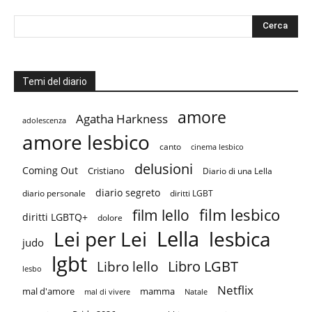
Temi del diario
amore
Agatha Harkness
adolescenza
amore lesbico
canto
cinema lesbico
delusioni
Coming Out
Cristiano
Diario di una Lella
diario segreto
diario personale
diritti LGBT
film lesbico
film lello
diritti LGBTQ+
dolore
Lella
Lei per Lei
lesbica
judo
lgbt
Libro LGBT
Libro lello
lesbo
Netflix
mal d'amore
mamma
mal di vivere
Natale