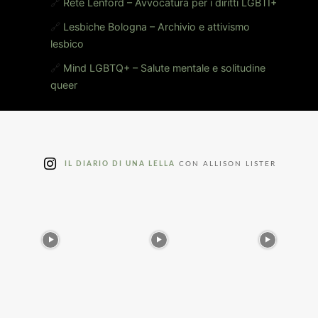
🔗
Rete Lenford – Avvocatura per i diritti LGBTI+
🔗
Lesbiche Bologna – Archivio e attivismo
lesbico
🔗
Mind LGBTQ+ – Salute mentale e solitudine
queer
IL DIARIO DI UNA LELLA
CON ALLISON LISTER