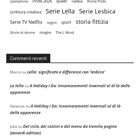
Pride 2026
queer
rabbia
operazione
Roma Pride
Serie Lella
Serie Lesbica
scrittura creativa
storia fittizia
Serie TV Netflix
sport
sogno
Storie di donne
streghe
The L Word
Commenti recenti
Lella: significato e differenze con ‘lesbica’
Marco
su
La lella
A Holiday I Do: innamoramenti invernali al di là delle
su
apparenze
A Holiday I Do: innamoramenti invernali al di là
Vanessa
su
delle apparenze
Del ciclo, dei calzini e del menu da tremila pagine
Julia
su
(venerdì edition)