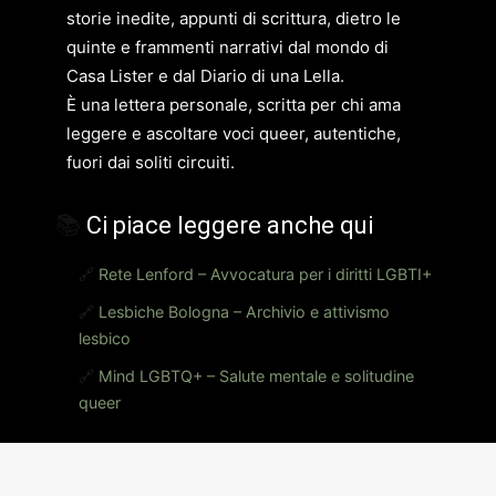
storie inedite, appunti di scrittura, dietro le
quinte e frammenti narrativi dal mondo di
Casa Lister e dal Diario di una Lella.
È una lettera personale, scritta per chi ama
leggere e ascoltare voci queer, autentiche,
fuori dai soliti circuiti.
📚
Ci piace leggere anche qui
🔗
Rete Lenford – Avvocatura per i diritti LGBTI+
🔗
Lesbiche Bologna – Archivio e attivismo
lesbico
🔗
Mind LGBTQ+ – Salute mentale e solitudine
queer