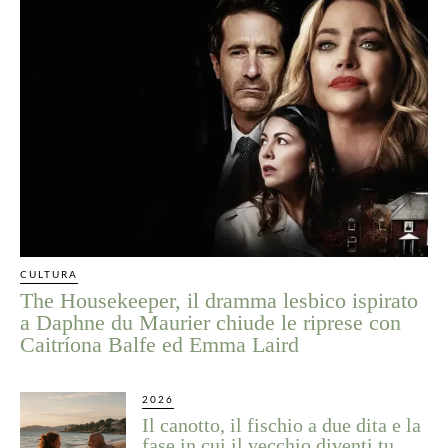
CULTURA
The Housekeeper, il dramma lesbico ispirato
a Daphne du Maurier chiude le riprese con
Caitríona Balfe ed Emma Laird
2026
Il canotto, il fischio a due dita e la
fase in cui il vecchio diventi tu