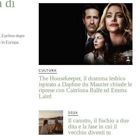
a di
, il primo dopo
e in Europa.
CULTURA
The Housekeeper, il dramma lesbico
ispirato a Daphne du Maurier chiude le
riprese con Caitríona Balfe ed Emma
Laird
2026
Il canotto, il fischio a due
dita e la fase in cui il
vecchio diventi tu