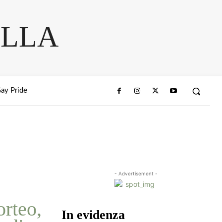
ELLA
ay Pride
- Advertisement -
orteo,
In evidenza