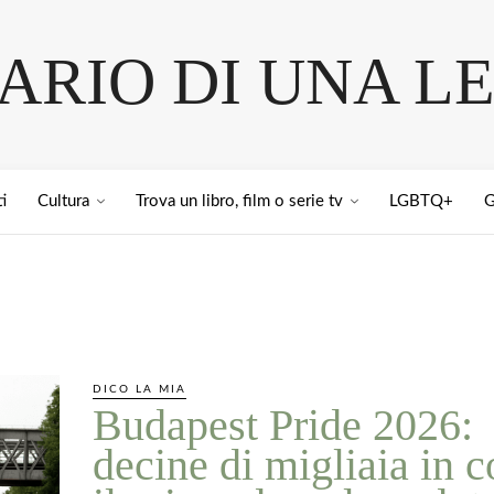
IARIO DI UNA L
i
Cultura
Trova un libro, film o serie tv
LGBTQ+
G
DICO LA MIA
Budapest Pride 2026:
decine di migliaia in c