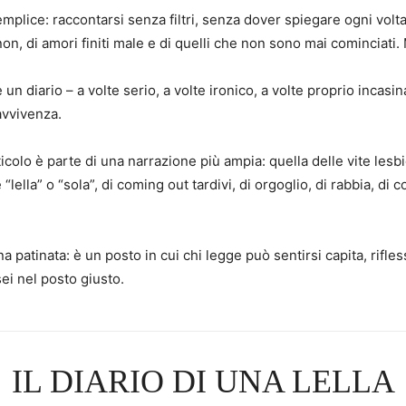
plice: raccontarsi senza filtri, senza dover spiegare ogni volta
 non, di amori finiti male e di quelli che non sono mai cominciati.
un diario – a volte serio, a volte ironico, a volte proprio incasi
avvivenza.
ticolo è parte di una narrazione più ampia: quella delle vite les
“lella” o “sola”, di coming out tardivi, di orgoglio, di rabbia, d
a patinata: è un posto in cui chi legge può sentirsi capita, ri
sei nel posto giusto.
IL DIARIO DI UNA LELLA