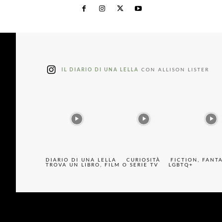
IL DIARIO DI UNA LELLA
CON ALLISON LISTER
DIARIO DI UNA LELLA
CURIOSITÀ
FICTION, FANT
TROVA UN LIBRO, FILM O SERIE TV
LGBTQ+