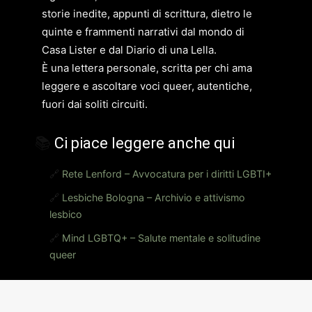
storie inedite, appunti di scrittura, dietro le
quinte e frammenti narrativi dal mondo di
Casa Lister e dal Diario di una Lella.
È una lettera personale, scritta per chi ama
leggere e ascoltare voci queer, autentiche,
fuori dai soliti circuiti.
📚
Ci piace leggere anche qui
🔗
Rete Lenford – Avvocatura per i diritti LGBTI+
🔗
Lesbiche Bologna – Archivio e attivismo
lesbico
🔗
Mind LGBTQ+ – Salute mentale e solitudine
queer