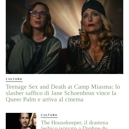
CULTURA
Teenage Sex and Death at Camp Miasma: lo
slasher saffico di Jane Schoenbrun vince la
Queer Palm e arriva al cinema
CULTURA
The Housekeeper, il dramma
lesbico ispirato a Daphne du