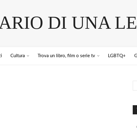
IARIO DI UNA L
i
Cultura
Trova un libro, film o serie tv
LGBTQ+
G