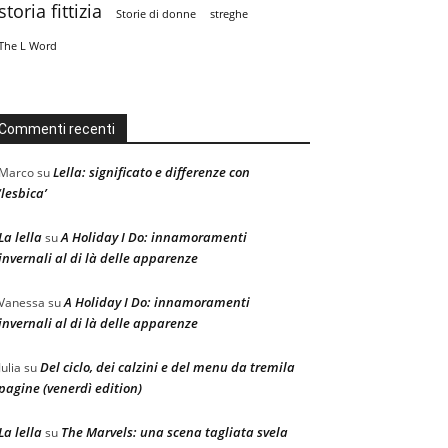
storia fittizia
Storie di donne
streghe
The L Word
Commenti recenti
Lella: significato e differenze con
Marco
su
‘lesbica’
La lella
A Holiday I Do: innamoramenti
su
invernali al di là delle apparenze
A Holiday I Do: innamoramenti
Vanessa
su
invernali al di là delle apparenze
Del ciclo, dei calzini e del menu da tremila
Julia
su
pagine (venerdì edition)
La lella
The Marvels: una scena tagliata svela
su