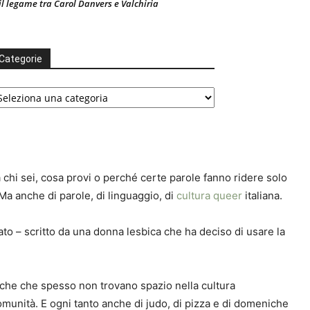
il legame tra Carol Danvers e Valchiria
Categorie
ategorie
 chi sei, cosa provi o perché certe parole fanno ridere solo
 Ma anche di parole, di linguaggio, di
cultura queer
italiana.
nato – scritto da una donna lesbica che ha deciso di usare la
biche che spesso non trovano spazio nella cultura
i comunità. E ogni tanto anche di judo, di pizza e di domeniche