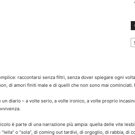
C
plice: raccontarsi senza filtri, senza dover spiegare ogni volta
 non, di amori finiti male e di quelli che non sono mai cominciati.
un diario – a volte serio, a volte ironico, a volte proprio incasi
avvivenza.
ticolo è parte di una narrazione più ampia: quella delle vite les
“lella” o “sola”, di coming out tardivi, di orgoglio, di rabbia, d