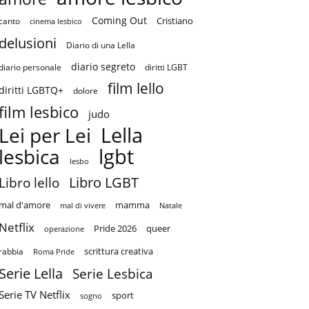
Coming Out
Cristiano
canto
cinema lesbico
delusioni
Diario di una Lella
diario segreto
diario personale
diritti LGBT
film lello
diritti LGBTQ+
dolore
film lesbico
judo
Lella
Lei per Lei
lgbt
lesbica
lesbo
Libro LGBT
Libro lello
mal d'amore
mamma
mal di vivere
Natale
Netflix
Pride 2026
queer
operazione
scrittura creativa
rabbia
Roma Pride
Serie Lella
Serie Lesbica
Serie TV Netflix
sport
sogno