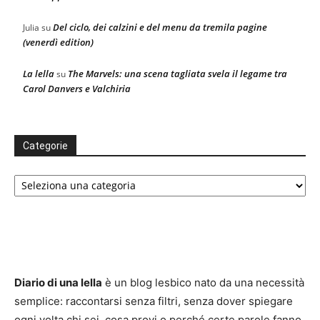
Del ciclo, dei calzini e del menu da tremila pagine
Julia
su
(venerdì edition)
La lella
The Marvels: una scena tagliata svela il legame tra
su
Carol Danvers e Valchiria
Categorie
Categorie
Diario di una lella
è un blog lesbico nato da una necessità
semplice: raccontarsi senza filtri, senza dover spiegare
ogni volta chi sei, cosa provi o perché certe parole fanno