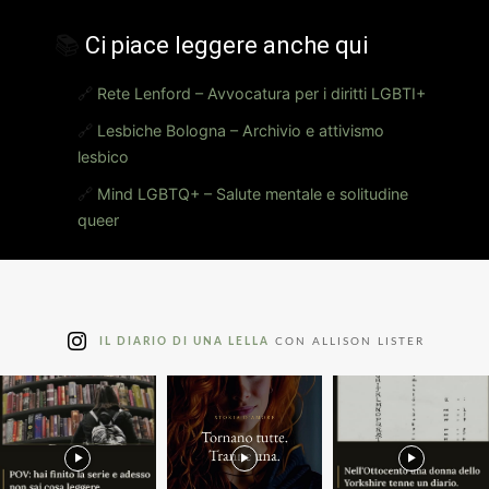
📚
Ci piace leggere anche qui
🔗
Rete Lenford – Avvocatura per i diritti LGBTI+
🔗
Lesbiche Bologna – Archivio e attivismo
lesbico
🔗
Mind LGBTQ+ – Salute mentale e solitudine
queer
IL DIARIO DI UNA LELLA
CON ALLISON LISTER