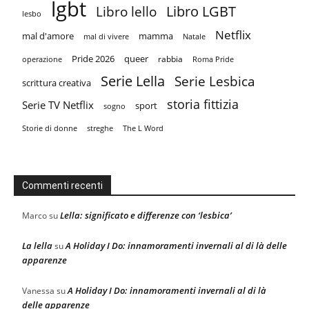
lgbt
Libro LGBT
Libro lello
lesbo
Netflix
mal d'amore
mamma
mal di vivere
Natale
Pride 2026
queer
rabbia
operazione
Roma Pride
Serie Lella
Serie Lesbica
scrittura creativa
storia fittizia
Serie TV Netflix
sport
sogno
Storie di donne
streghe
The L Word
Commenti recenti
Lella: significato e differenze con ‘lesbica’
Marco
su
La lella
A Holiday I Do: innamoramenti invernali al di là delle
su
apparenze
A Holiday I Do: innamoramenti invernali al di là
Vanessa
su
delle apparenze