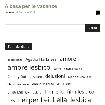
A casa per le vacanze
La lella
-
6 Gennaio 2021
0
Temi del diario
amore
Agatha Harkness
adolescenza
amore lesbico
canto
cinema lesbico
delusioni
Coming Out
Cristiano
Diario di una Lella
diario segreto
diario personale
diritti LGBT
film lesbico
film lello
diritti LGBTQ+
dolore
Lella
Lei per Lei
lesbica
judo