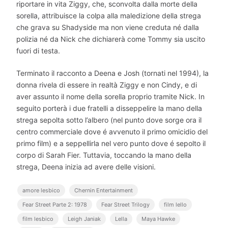
riportare in vita Ziggy, che, sconvolta dalla morte della
sorella, attribuisce la colpa alla maledizione della strega
che grava su Shadyside ma non viene creduta né dalla
polizia né da Nick che dichiarerà come Tommy sia uscito
fuori di testa.
Terminato il racconto a Deena e Josh (tornati nel 1994), la
donna rivela di essere in realtà Ziggy e non Cindy, e di
aver assunto il nome della sorella proprio tramite Nick. In
seguito porterà i due fratelli a disseppelire la mano della
strega sepolta sotto l’albero (nel punto dove sorge ora il
centro commerciale dove é avvenuto il primo omicidio del
primo film) e a seppellirla nel vero punto dove é sepolto il
corpo di Sarah Fier. Tuttavia, toccando la mano della
strega, Deena inizia ad avere delle visioni.
amore lesbico
Chernin Entertainment
Fear Street Parte 2: 1978
Fear Street Trilogy
film lello
film lesbico
Leigh Janiak
Lella
Maya Hawke