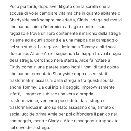
Poco più tardi, dopo aver litigato con la sorella che la
accusa di voler cambiare vita ma che in quanto abitante di
Shadyside sarà sempre maledetta, Cindy indaga sui motivi
che hanno spinta l’infermiera ad agire contro il suo
ragazzo e trova un libro contenente il marchio della strega
insieme ad alcuni appunti e a una mappa del campeggio
nel suo studio. La ragazza, insieme a Tommy e altri suoi
due amici, Alice e Arnie, seguendo la mappa trova il rifugio
della strega. Cercando nella stanza, Alice fa notare a
Cindy come in una parete siano incisi i nomi di tutti coloro
che hanno tormentato Shadyside dopo essere stati
trasformati in assassini dalla strega e tra questi spunta
anche Tommy. Da qui inizia il peggio. Improvvisamente
infatti, il ragazzo subisce una vera e propria
trasformazione, venendo posseduto dalla strega e
trasformandosi in uno spietato assassino che, armato di
ascia, uccide prima Arnie per poi diffondere il panico nel
campeggio, mentre Cindy e Alice rimangono intrappolate
nel covo della strega.