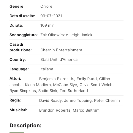
Genere:
Orrore
Data di uscita:
09-07-2021
Durata:
109 min
Sceneggiatura:
Zak Olkewicz e Leigh Janiak
Casa di
produzione:
Chernin Entertainment
Country:
Stati Uniti d'America
Language:
Italiana
Attori:
Benjamin Flores Jr.
,
Emily Rudd
,
Gillian
Jacobs
,
Kiana Madiera
,
McCabe Slye
,
Olivia Scott Welch
,
Ryan Simpkins
,
Sadie Sink
,
Ted Sutherland
Regia:
David Ready
,
Jenno Topping
,
Peter Chernin
Musicisti:
Brandon Roberts
,
Marco Beltrami
Description: