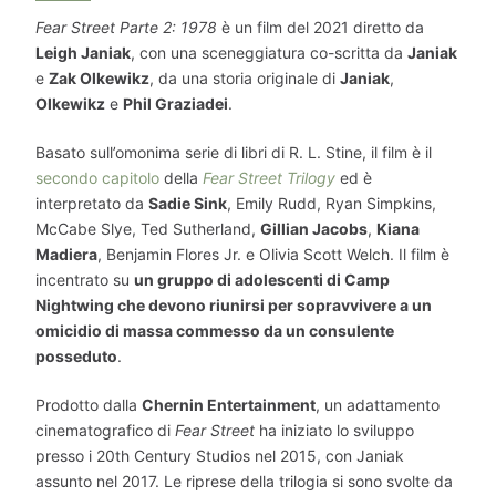
Fear Street Parte 2: 1978
è un film del 2021 diretto da
Leigh Janiak
, con una sceneggiatura co-scritta da
Janiak
e
Zak Olkewikz
, da una storia originale di
Janiak
,
Olkewikz
e
Phil Graziadei
.
Basato sull’omonima serie di libri di R. L. Stine, il film è il
secondo capitolo
della
Fear Street Trilogy
ed è
interpretato da
Sadie Sink
, Emily Rudd, Ryan Simpkins,
McCabe Slye, Ted Sutherland,
Gillian Jacobs
,
Kiana
Madiera
, Benjamin Flores Jr. e Olivia Scott Welch. Il film è
incentrato su
un gruppo di adolescenti di Camp
Nightwing che devono riunirsi per sopravvivere a un
omicidio di massa commesso da un consulente
posseduto
.
Prodotto dalla
Chernin Entertainment
, un adattamento
cinematografico di
Fear Street
ha iniziato lo sviluppo
presso i 20th Century Studios nel 2015, con Janiak
assunto nel 2017. Le riprese della trilogia si sono svolte da