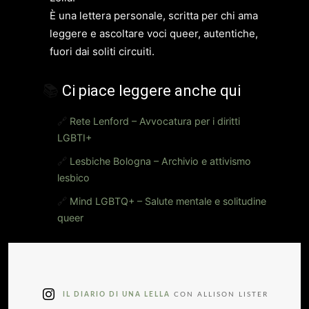
È una lettera personale, scritta per chi ama
leggere e ascoltare voci queer, autentiche,
fuori dai soliti circuiti.
📚
Ci piace leggere anche qui
🔗
Rete Lenford – Avvocatura per i diritti
LGBTI+
🔗
Lesbiche Bologna – Archivio e attivismo
lesbico
🔗
Mind LGBTQ+ – Salute mentale e solitudine
queer
IL DIARIO DI UNA LELLA
CON ALLISON LISTER