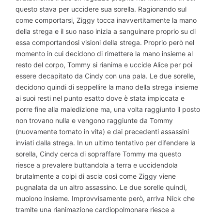
questo stava per uccidere sua sorella. Ragionando sul
come comportarsi, Ziggy tocca inavvertitamente la mano
della strega e il suo naso inizia a sanguinare proprio su di
essa comportandosi visioni della strega. Proprio però nel
momento in cui decidono di rimettere la mano insieme al
resto del corpo, Tommy si rianima e uccide Alice per poi
essere decapitato da Cindy con una pala. Le due sorelle,
decidono quindi di seppellire la mano della strega insieme
ai suoi resti nel punto esatto dove è stata impiccata e
porre fine alla maledizione ma, una volta raggiunto il posto
non trovano nulla e vengono raggiunte da Tommy
(nuovamente tornato in vita) e dai precedenti assassini
inviati dalla strega. In un ultimo tentativo per difendere la
sorella, Cindy cerca di sopraffare Tommy ma questo
riesce a prevalere buttandola a terra e uccidendola
brutalmente a colpi di ascia così come Ziggy viene
pugnalata da un altro assassino. Le due sorelle quindi,
muoiono insieme. Improvvisamente però, arriva Nick che
tramite una rianimazione cardiopolmonare riesce a