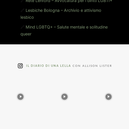
🔗
Rete Lenford – Avvocatura per i diritti LGBTI+
🔗
Lesbiche Bologna – Archivio e attivismo
lesbico
🔗
Mind LGBTQ+ – Salute mentale e solitudine
queer
IL DIARIO DI UNA LELLA
CON ALLISON LISTER