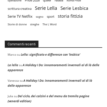
Pride 2026
queer
rabbia
operazione
Roma Pride
Serie Lella
Serie Lesbica
scrittura creativa
storia fittizia
Serie TV Netflix
sport
sogno
Storie di donne
streghe
The L Word
Commenti recenti
Lella: significato e differenze con ‘lesbica’
Marco
su
La lella
A Holiday I Do: innamoramenti invernali al di là delle
su
apparenze
A Holiday I Do: innamoramenti invernali al di là
Vanessa
su
delle apparenze
Del ciclo, dei calzini e del menu da tremila pagine
Julia
su
(venerdì edition)