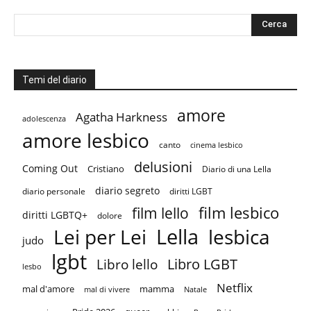
Temi del diario
amore
Agatha Harkness
adolescenza
amore lesbico
canto
cinema lesbico
delusioni
Coming Out
Cristiano
Diario di una Lella
diario segreto
diario personale
diritti LGBT
film lesbico
film lello
diritti LGBTQ+
dolore
Lella
Lei per Lei
lesbica
judo
lgbt
Libro LGBT
Libro lello
lesbo
Netflix
mal d'amore
mamma
mal di vivere
Natale