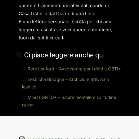
quinte e frammenti narrativi dal mondo di
Casa Lister e dal Diario di una Lella.
È una lettera personale, scritta per chi ama
leggere e ascoltare voci queer, autentiche,
fuori dai soliti circuiti.
📚
Ci piace leggere anche qui
🔗
Rete Lenford – Avvocatura per i diritti LGBTI+
🔗
Lesbiche Bologna – Archivio e attivismo
lesbico
🔗
Mind LGBTQ+ – Salute mentale e solitudine
queer