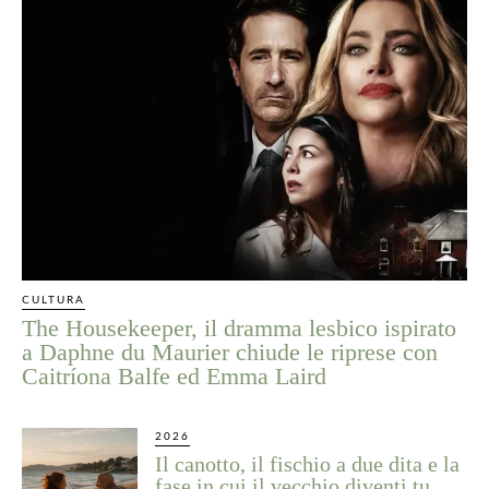
CULTURA
The Housekeeper, il dramma lesbico ispirato
a Daphne du Maurier chiude le riprese con
Caitríona Balfe ed Emma Laird
2026
Il canotto, il fischio a due dita e la
fase in cui il vecchio diventi tu