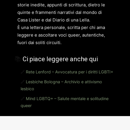
storie inedite, appunti di scrittura, dietro le
quinte e frammenti narrativi dal mondo di
Casa Lister e dal Diario di una Lella.
È una lettera personale, scritta per chi ama
leggere e ascoltare voci queer, autentiche,
fuori dai soliti circuiti.
📚
Ci piace leggere anche qui
🔗
Rete Lenford – Avvocatura per i diritti LGBTI+
🔗
Lesbiche Bologna – Archivio e attivismo
lesbico
🔗
Mind LGBTQ+ – Salute mentale e solitudine
queer