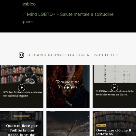
lesbico
🔗
Mind LGBTQ+ – Salute mentale e solitudine
queer
IL DIARIO DI UNA LELLA
CON ALLISON LISTER