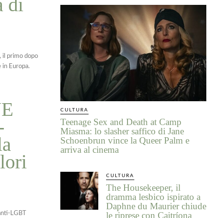
a di
, il primo dopo
e in Europa.
UE
CULTURA
-
Teenage Sex and Death at Camp
Miasma: lo slasher saffico di Jane
la
Schoenbrun vince la Queer Palm e
arriva al cinema
lori
CULTURA
The Housekeeper, il
dramma lesbico ispirato a
Daphne du Maurier chiude
 anti-LGBT
le riprese con Caitríona