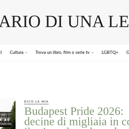
IARIO DI UNA L
i
Cultura
Trova un libro, film o serie tv
LGBTQ+
G
DICO LA MIA
Budapest Pride 2026:
decine di migliaia in c