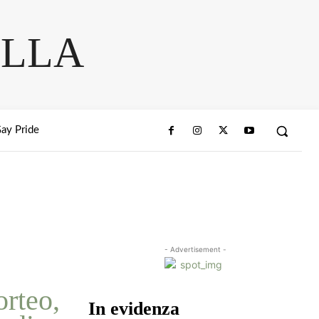
ELLA
ay Pride
- Advertisement -
orteo,
In evidenza