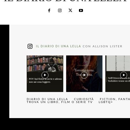
IL DIARIO DI UNA LELLA
CON ALLISON LISTER
DIARIO DI UNA LELLA
CURIOSITÀ
FICTION, FANT
TROVA UN LIBRO, FILM O SERIE TV
LGBTQ+