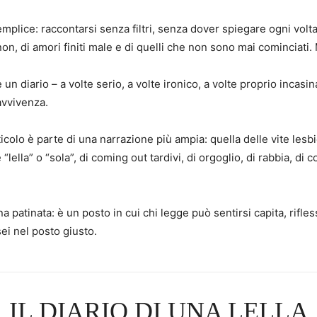
plice: raccontarsi senza filtri, senza dover spiegare ogni volta
 non, di amori finiti male e di quelli che non sono mai cominciati.
un diario – a volte serio, a volte ironico, a volte proprio incasi
avvivenza.
ticolo è parte di una narrazione più ampia: quella delle vite les
“lella” o “sola”, di coming out tardivi, di orgoglio, di rabbia, d
a patinata: è un posto in cui chi legge può sentirsi capita, ri
sei nel posto giusto.
IL DIARIO DI UNA LELLA