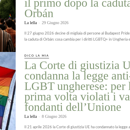
il primo dopo la cadut
Orbán
La lella
-
29 Giugno 2026
Il 27 giugno 2026 decine di migliaia di persone al Budapest Pride
la caduta di Orbán: cosa cambia per i diritti LGBTQ+ in Ungheria 
DICO LA MIA
La Corte di giustizia 
condanna la legge anti
LGBT ungherese: per 
prima volta violati i va
fondanti dell’Unione
La lella
-
8 Giugno 2026
Il 21 aprile 2026 la Corte di giustizia UE ha condannato la legge