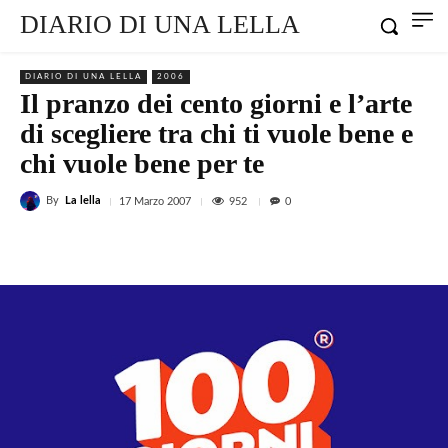
DIARIO DI UNA LELLA
DIARIO DI UNA LELLA
2006
Il pranzo dei cento giorni e l’arte
di scegliere tra chi ti vuole bene e
chi vuole bene per te
By
La lella
952
17 Marzo 2007
0