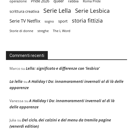
Pride 2026
queer
rabbia
operazione
Roma Pride
Serie Lella
Serie Lesbica
scrittura creativa
storia fittizia
Serie TV Netflix
sport
sogno
Storie di donne
streghe
The L Word
Commenti recenti
Lella: significato e differenze con ‘lesbica’
Marco
su
La lella
A Holiday I Do: innamoramenti invernali al di là delle
su
apparenze
A Holiday I Do: innamoramenti invernali al di là
Vanessa
su
delle apparenze
Del ciclo, dei calzini e del menu da tremila pagine
Julia
su
(venerdì edition)