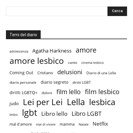
Temi del diario
amore
Agatha Harkness
adolescenza
amore lesbico
canto
cinema lesbico
delusioni
Coming Out
Cristiano
Diario di una Lella
diario segreto
diario personale
diritti LGBT
film lesbico
film lello
diritti LGBTQ+
dolore
Lella
Lei per Lei
lesbica
judo
lgbt
Libro LGBT
Libro lello
lesbo
Netflix
mal d'amore
mamma
mal di vivere
Natale