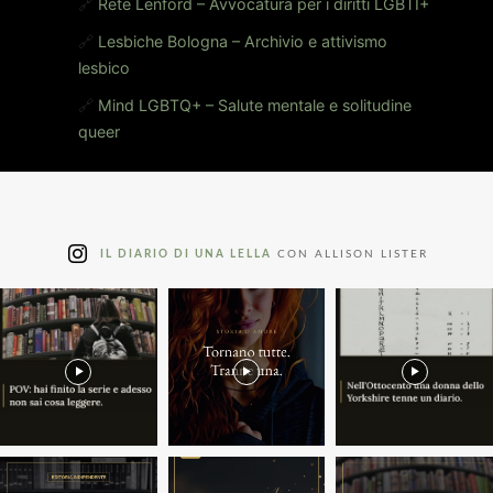
🔗
Rete Lenford – Avvocatura per i diritti LGBTI+
🔗
Lesbiche Bologna – Archivio e attivismo
lesbico
🔗
Mind LGBTQ+ – Salute mentale e solitudine
queer
IL DIARIO DI UNA LELLA
CON ALLISON LISTER