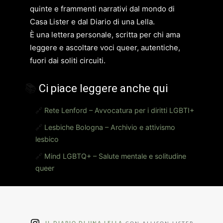
quinte e frammenti narrativi dal mondo di
Casa Lister e dal Diario di una Lella.
È una lettera personale, scritta per chi ama
leggere e ascoltare voci queer, autentiche,
fuori dai soliti circuiti.
📚
Ci piace leggere anche qui
🔗
Rete Lenford – Avvocatura per i diritti LGBTI+
🔗
Lesbiche Bologna – Archivio e attivismo
lesbico
🔗
Mind LGBTQ+ – Salute mentale e solitudine
queer