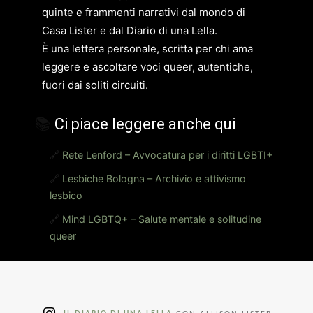
quinte e frammenti narrativi dal mondo di
Casa Lister e dal Diario di una Lella.
È una lettera personale, scritta per chi ama
leggere e ascoltare voci queer, autentiche,
fuori dai soliti circuiti.
📚
Ci piace leggere anche qui
🔗
Rete Lenford – Avvocatura per i diritti LGBTI+
🔗
Lesbiche Bologna – Archivio e attivismo
lesbico
🔗
Mind LGBTQ+ – Salute mentale e solitudine
queer