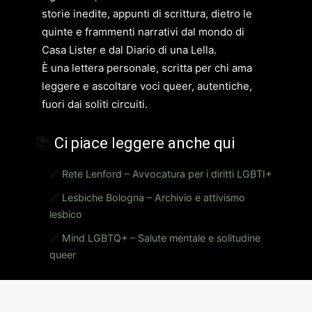
storie inedite, appunti di scrittura, dietro le
quinte e frammenti narrativi dal mondo di
Casa Lister e dal Diario di una Lella.
È una lettera personale, scritta per chi ama
leggere e ascoltare voci queer, autentiche,
fuori dai soliti circuiti.
📚
Ci piace leggere anche qui
🔗
Rete Lenford – Avvocatura per i diritti LGBTI+
🔗
Lesbiche Bologna – Archivio e attivismo
lesbico
🔗
Mind LGBTQ+ – Salute mentale e solitudine
queer