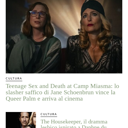
CULTURA
Teenage Sex and Death at Camp Miasma: lo
slasher saffico di Jane Schoenbrun vince la
Queer Palm e arriva al cinema
CULTURA
The Housekeeper, il dramma
lesbico ispirato a Daphne du