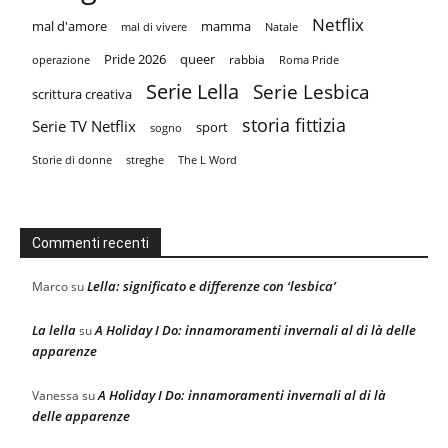
Netflix
mal d'amore
mamma
mal di vivere
Natale
Pride 2026
queer
rabbia
operazione
Roma Pride
Serie Lella
Serie Lesbica
scrittura creativa
storia fittizia
Serie TV Netflix
sport
sogno
Storie di donne
streghe
The L Word
Commenti recenti
Lella: significato e differenze con ‘lesbica’
Marco
su
La lella
A Holiday I Do: innamoramenti invernali al di là delle
su
apparenze
A Holiday I Do: innamoramenti invernali al di là
Vanessa
su
delle apparenze