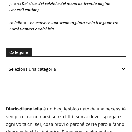
Del ciclo, dei calzini e del menu da tremila pagine
Julia
su
(venerdì edition)
La lella
The Marvels: una scena tagliata svela il legame tra
su
Carol Danvers e Valchiria
Categorie
Categorie
Diario di una lella
è un blog lesbico nato da una necessità
semplice: raccontarsi senza filtri, senza dover spiegare
ogni volta chi sei, cosa provi o perché certe parole fanno
ridere solo chi ci è dentro. È uno spazio che parla di