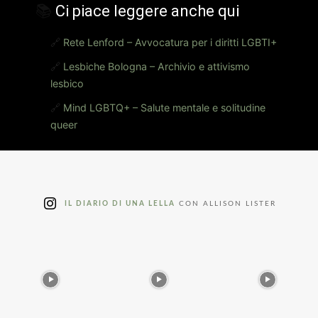
📚
Ci piace leggere anche qui
🔗
Rete Lenford – Avvocatura per i diritti LGBTI+
🔗
Lesbiche Bologna – Archivio e attivismo
lesbico
🔗
Mind LGBTQ+ – Salute mentale e solitudine
queer
IL DIARIO DI UNA LELLA
CON ALLISON LISTER