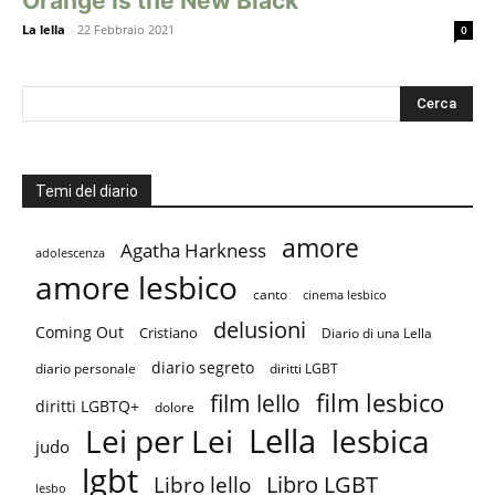
Orange Is the New Black
La lella
-
22 Febbraio 2021
0
Temi del diario
amore
Agatha Harkness
adolescenza
amore lesbico
canto
cinema lesbico
delusioni
Coming Out
Cristiano
Diario di una Lella
diario segreto
diario personale
diritti LGBT
film lesbico
film lello
diritti LGBTQ+
dolore
Lella
Lei per Lei
lesbica
judo
lgbt
Libro LGBT
Libro lello
lesbo