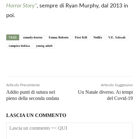
Horror Story”
, sempre di Ryan Murphy, dal 2013 in
poi.
TAGS
comedy-horror
Emma Roberts
First Kill
Netflix
V.E. Schwab
vampira lesbica
young adult
Articolo Precentente
Articolo Suggessivo
Addio punti di sutura nel
Un Natale diverso. Ai tempi
pieno della seconda ondata
del Covid-19
LASCIA UN COMMENTO