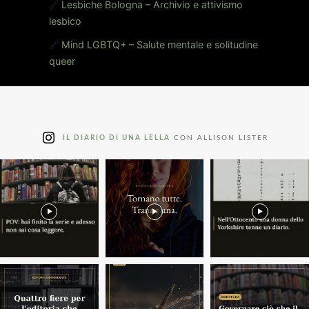
🔗
Lesbiche Bologna – Archivio e attivismo
lesbico
🔗
Mind LGBTQ+ – Salute mentale e solitudine
queer
IL DIARIO DI UNA LELLA
CON ALLISON LISTER