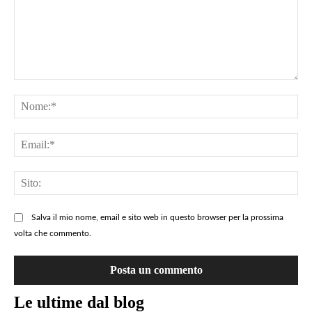
Lascia
un
No
commento
=>
Ema
QUI
Sit
Salva il mio nome, email e sito web in questo browser per la prossima
volta che commento.
Le ultime dal blog