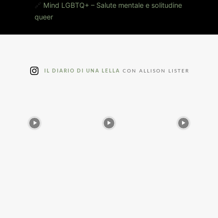
🔗
Mind LGBTQ+ – Salute mentale e solitudine
queer
IL DIARIO DI UNA LELLA
CON ALLISON LISTER