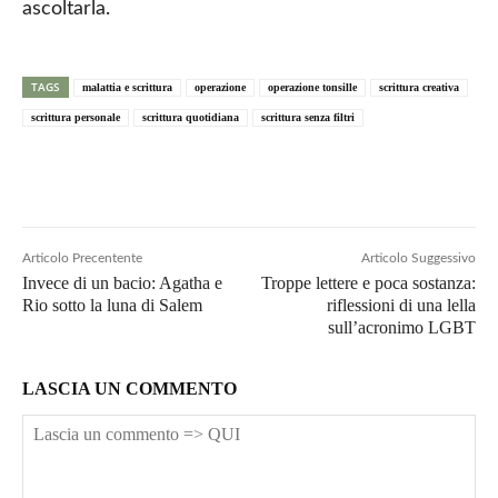
ascoltarla.
TAGS
malattia e scrittura
operazione
operazione tonsille
scrittura creativa
scrittura personale
scrittura quotidiana
scrittura senza filtri
Articolo Precentente
Articolo Suggessivo
Invece di un bacio: Agatha e
Troppe lettere e poca sostanza:
Rio sotto la luna di Salem
riflessioni di una lella
sull’acronimo LGBT
LASCIA UN COMMENTO