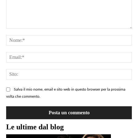
Lascia
un
No
commento
=>
Ema
QUI
Sit
Salva il mio nome, email e sito web in questo browser per la prossima
volta che commento.
Le ultime dal blog