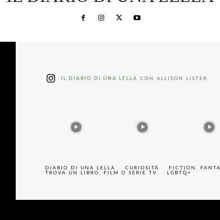
IL DIARIO DI UNA LELLA
CON ALLISON LISTER
DIARIO DI UNA LELLA
CURIOSITÀ
FICTION, FANT
TROVA UN LIBRO, FILM O SERIE TV
LGBTQ+