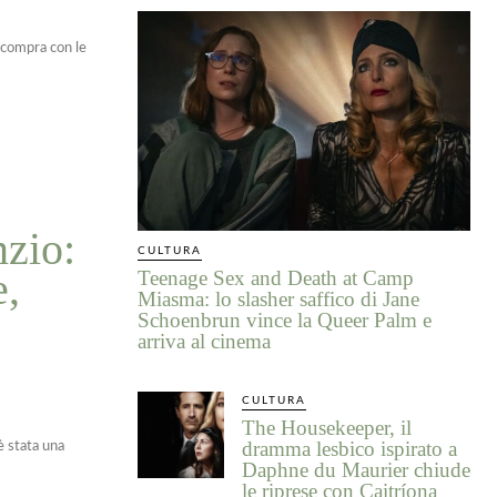
i compra con le
nzio:
CULTURA
e,
Teenage Sex and Death at Camp
Miasma: lo slasher saffico di Jane
Schoenbrun vince la Queer Palm e
arriva al cinema
CULTURA
The Housekeeper, il
dramma lesbico ispirato a
è stata una
Daphne du Maurier chiude
le riprese con Caitríona