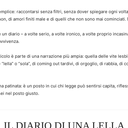
plice: raccontarsi senza filtri, senza dover spiegare ogni volta
 non, di amori finiti male e di quelli che non sono mai cominciati.
un diario – a volte serio, a volte ironico, a volte proprio incasi
avvivenza.
ticolo è parte di una narrazione più ampia: quella delle vite les
“lella” o “sola”, di coming out tardivi, di orgoglio, di rabbia, d
a patinata: è un posto in cui chi legge può sentirsi capita, ri
sei nel posto giusto.
IL DIARIO DI UNA LELLA