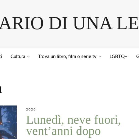
IARIO DI UNA L
i
Cultura
Trova un libro, film o serie tv
LGBTQ+
G
a
2026
Lunedì, neve fuori,
vent’anni dopo