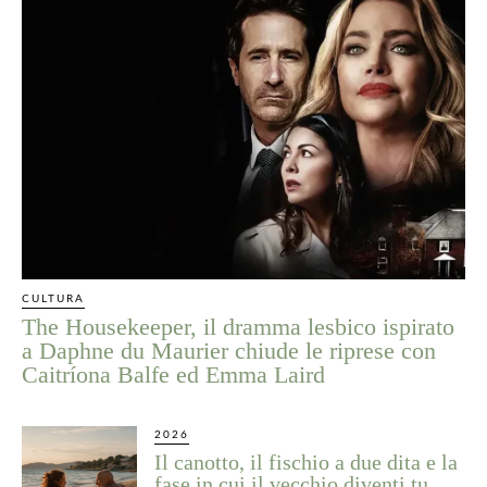
CULTURA
The Housekeeper, il dramma lesbico ispirato
a Daphne du Maurier chiude le riprese con
Caitríona Balfe ed Emma Laird
2026
Il canotto, il fischio a due dita e la
fase in cui il vecchio diventi tu