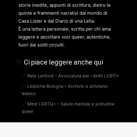
storie inedite, appunti di scrittura, dietro le
quinte e frammenti narrativi dal mondo di
Casa Lister e dal Diario di una Lella.
È una lettera personale, scritta per chi ama
leggere e ascoltare voci queer, autentiche,
fuori dai soliti circuiti.
📚
Ci piace leggere anche qui
🔗
Rete Lenford – Avvocatura per i diritti LGBTI+
🔗
Lesbiche Bologna – Archivio e attivismo
lesbico
🔗
Mind LGBTQ+ – Salute mentale e solitudine
queer