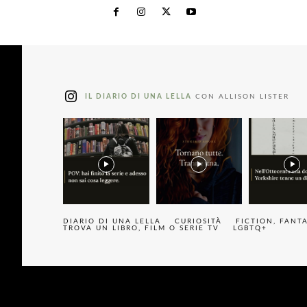
IL DIARIO DI UNA LELLA
CON ALLISON LISTER
DIARIO DI UNA LELLA
CURIOSITÀ
FICTION, FANT
TROVA UN LIBRO, FILM O SERIE TV
LGBTQ+