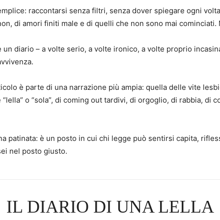
plice: raccontarsi senza filtri, senza dover spiegare ogni volta
 non, di amori finiti male e di quelli che non sono mai cominciati.
un diario – a volte serio, a volte ironico, a volte proprio incasi
avvivenza.
ticolo è parte di una narrazione più ampia: quella delle vite les
“lella” o “sola”, di coming out tardivi, di orgoglio, di rabbia, d
a patinata: è un posto in cui chi legge può sentirsi capita, ri
sei nel posto giusto.
IL DIARIO DI UNA LELLA