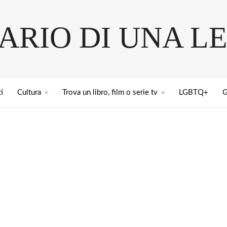
IARIO DI UNA L
i
Cultura
Trova un libro, film o serie tv
LGBTQ+
G