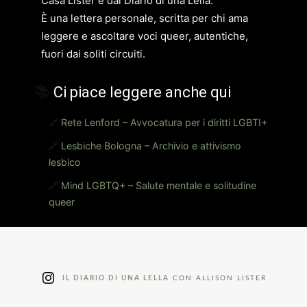
Casa Lister e dal Diario di una Lella.
È una lettera personale, scritta per chi ama
leggere e ascoltare voci queer, autentiche,
fuori dai soliti circuiti.
📚
Ci piace leggere anche qui
🔗
Rete Lenford – Avvocatura per i diritti LGBTI+
🔗
Lesbiche Bologna – Archivio e attivismo
lesbico
🔗
Mind LGBTQ+ – Salute mentale e solitudine
queer
IL DIARIO DI UNA LELLA
CON ALLISON LISTER