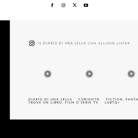
IL DIARIO DI UNA LELLA
CON ALLISON LISTER
DIARIO DI UNA LELLA
CURIOSITÀ
FICTION, FANT
TROVA UN LIBRO, FILM O SERIE TV
LGBTQ+