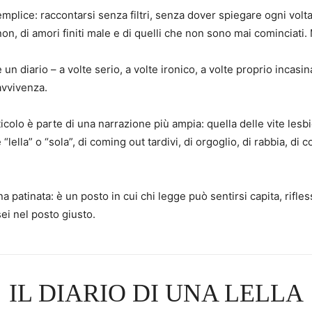
plice: raccontarsi senza filtri, senza dover spiegare ogni volta
 non, di amori finiti male e di quelli che non sono mai cominciati.
un diario – a volte serio, a volte ironico, a volte proprio incasi
avvivenza.
ticolo è parte di una narrazione più ampia: quella delle vite les
“lella” o “sola”, di coming out tardivi, di orgoglio, di rabbia, d
a patinata: è un posto in cui chi legge può sentirsi capita, ri
sei nel posto giusto.
IL DIARIO DI UNA LELLA