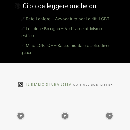
📚
Ci piace leggere anche qui
🔗
Rete Lenford – Avvocatura per i diritti LGBTI+
🔗
Lesbiche Bologna – Archivio e attivismo
lesbico
🔗
Mind LGBTQ+ – Salute mentale e solitudine
queer
IL DIARIO DI UNA LELLA
CON ALLISON LISTER