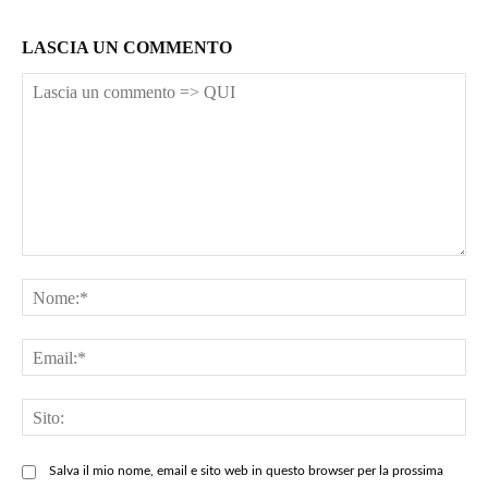
LASCIA UN COMMENTO
Lascia
un
No
commento
=>
Ema
QUI
Sit
Salva il mio nome, email e sito web in questo browser per la prossima