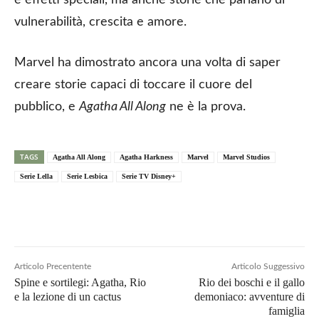
e effetti speciali, ma anche storie che parlano di
vulnerabilità, crescita e amore.
Marvel ha dimostrato ancora una volta di saper
creare storie capaci di toccare il cuore del
pubblico, e
Agatha All Along
ne è la prova.
TAGS
Agatha All Along
Agatha Harkness
Marvel
Marvel Studios
Serie Lella
Serie Lesbica
Serie TV Disney+
Articolo Precentente
Articolo Suggessivo
Spine e sortilegi: Agatha, Rio
Rio dei boschi e il gallo
e la lezione di un cactus
demoniaco: avventure di
famiglia