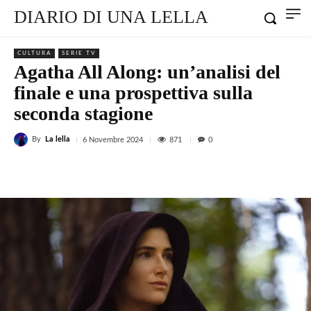
DIARIO DI UNA LELLA
CULTURA
SERIE TV
Agatha All Along: un’analisi del
finale e una prospettiva sulla
seconda stagione
By
La lella
871
6 Novembre 2024
0