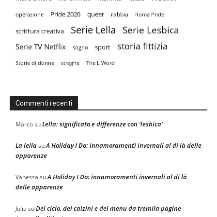
Pride 2026
queer
rabbia
operazione
Roma Pride
Serie Lella
Serie Lesbica
scrittura creativa
storia fittizia
Serie TV Netflix
sport
sogno
Storie di donne
streghe
The L Word
Commenti recenti
Lella: significato e differenze con ‘lesbica’
Marco
su
La lella
A Holiday I Do: innamoramenti invernali al di là delle
su
apparenze
A Holiday I Do: innamoramenti invernali al di là
Vanessa
su
delle apparenze
Del ciclo, dei calzini e del menu da tremila pagine
Julia
su