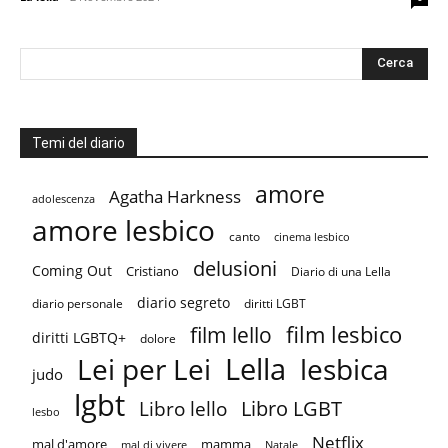
Temi del diario
amore
Agatha Harkness
adolescenza
amore lesbico
canto
cinema lesbico
delusioni
Coming Out
Cristiano
Diario di una Lella
diario segreto
diario personale
diritti LGBT
film lesbico
film lello
diritti LGBTQ+
dolore
Lella
Lei per Lei
lesbica
judo
lgbt
Libro LGBT
Libro lello
lesbo
Netflix
mal d'amore
mamma
mal di vivere
Natale