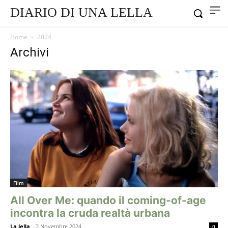
DIARIO DI UNA LELLA
Home
2024
Archivi
Film
All Over Me: quando il coming-of-age
incontra la cruda realtà urbana
La lella
-
2 Novembre 2024
0