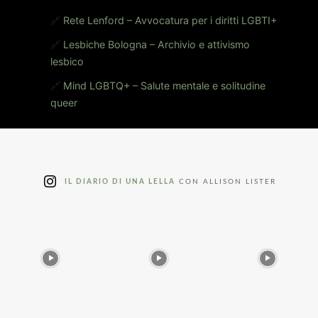
🔗
Rete Lenford – Avvocatura per i diritti LGBTI+
🔗
Lesbiche Bologna – Archivio e attivismo
lesbico
🔗
Mind LGBTQ+ – Salute mentale e solitudine
queer
IL DIARIO DI UNA LELLA
CON ALLISON LISTER